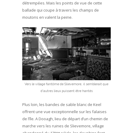
détrempées. Mais les points de vue de cette
ballade qui coupe à travers les champs de
moutons en valent la peine.
Vers le village fantôme de Slievemore, il semblerait que
d'autres lieux puissent être hantés
Plus loin, les bandes de sable blanc de Keel
offrent une vue exceptionnelle sur les falaises
de l’île. A Dooagh, lieu de départ d’un chemin de
marche vers les ruines de Slievemore, village
abandonné du 12
siècle, les dauphins font
ème