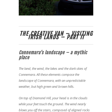
THE CREATIVE VAN – VISITING
IRISH LANDS – PART II
Connemara’s landscape – a mythic
place
The land, the wind, the lakes and the dark skies of
Connemara. All these elements compose the
landscape of Connemara, with an unpredictable
weather, but high green and brown hills.
On top of Diamond Hill, your head is in the clouds
while your feet touch the ground. The wind nearly
blows you off the stairs, composed of aligned rocks